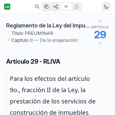
LM
Reglamento de la Ley del Impuesto al Valor Agregado
ARTÍCULO
29
Titulo
PRELIMINAR
Capitulo
II
— De la enajenación
Artículo 29 - RLIVA
Párrafo 1
Para los efectos del artículo
9o., fracción II de la Ley, la
prestación de los servicios de
construcción de inmuebles