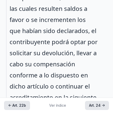
las cuales resulten saldos a
favor o se incrementen los
que habían sido declarados, el
contribuyente podrá optar por
solicitar su devolución, llevar a
cabo su compensación
conforme a lo dispuesto en
dicho artículo o continuar el
acreditamiento en la siguiente
← Art. 22b
Ver índice
Art. 24 →
declaración de pago al día en