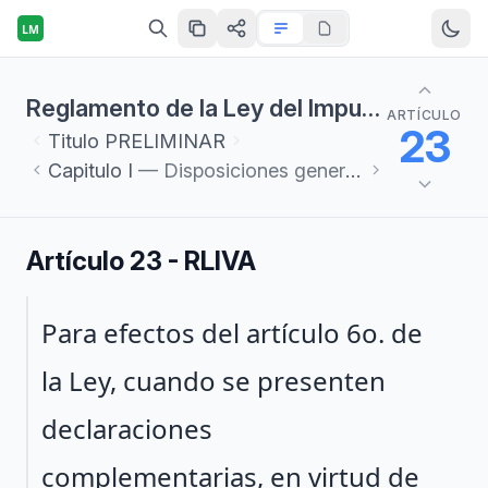
LM
Reglamento de la Ley del Impuesto al Valor Agregado
ARTÍCULO
23
Titulo
PRELIMINAR
Capitulo
I
— Disposiciones generales
Artículo 23 - RLIVA
Párrafo 1
Para efectos del artículo 6o. de
la Ley, cuando se presenten
declaraciones
complementarias, en virtud de