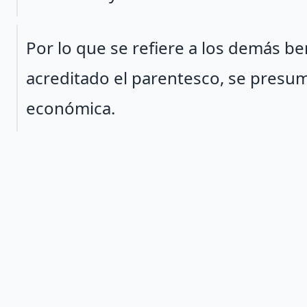
Párrafo 2
Por lo que se refiere a los demás ben
acreditado el parentesco, se presum
económica.