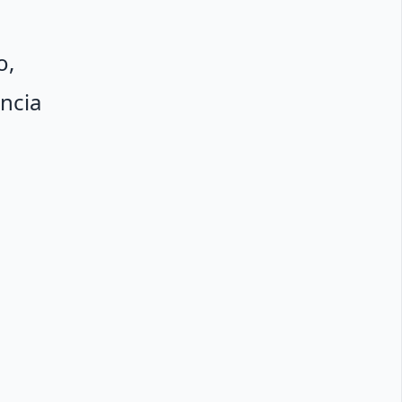
o,
ncia