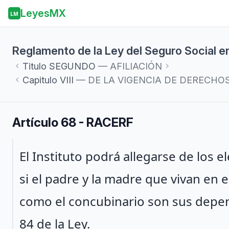
LeyesMX
LM
Reglamento de la Ley del Seguro Social en
Titulo
SEGUNDO
— AFILIACIÓN
Capitulo
VIII
— DE LA VIGENCIA DE DERECHO
Artículo 68 - RACERF
Párrafo 1
El Instituto podrá allegarse de los 
si el padre y la madre que vivan en 
como el concubinario son sus depen
84 de la Ley.