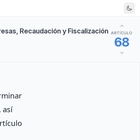
resas, Recaudación y Fiscalización
ARTÍCULO
68
erminar
 así
tículo