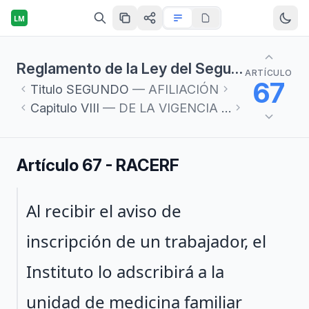
LM
Reglamento de la Ley del Seguro Social en materia de Afiliación, Clasificación de Empresas, Recaudación y Fiscalización
ARTÍCULO
67
Titulo
SEGUNDO
— AFILIACIÓN
Capitulo
VIII
— DE LA VIGENCIA DE DERECHOS
Artículo 67 - RACERF
Párrafo 1
Al recibir el aviso de
inscripción de un trabajador, el
Instituto lo adscribirá a la
unidad de medicina familiar