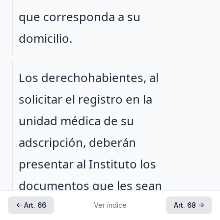
que corresponda a su
domicilio.
Párrafo 2
Los derechohabientes, al
solicitar el registro en la
unidad médica de su
adscripción, deberán
presentar al Instituto los
documentos que les sean
requeridos para su
← Art. 66
Ver índice
Art. 68 →