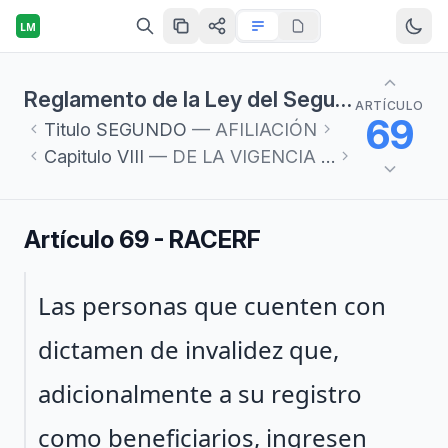
LM
Reglamento de la Ley del Seguro Social en materia de Afiliación, Clasificación de Empresas, Recaudación y Fiscalización
ARTÍCULO
69
Titulo
SEGUNDO
— AFILIACIÓN
Capitulo
VIII
— DE LA VIGENCIA DE DERECHOS
Artículo 69 - RACERF
Párrafo 1
Las personas que cuenten con
dictamen de invalidez que,
adicionalmente a su registro
como beneficiarios, ingresen