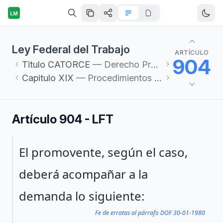
LM
Ley Federal del Trabajo
ARTÍCULO
904
Titulo
CATORCE
— Derecho Procesal del Trabajo
Capitulo
XIX
— Procedimientos de los Conflictos Colectivos de Naturaleza Económica
Artículo 904 - LFT
Párrafo 1
El promovente, según el caso,
deberá acompañar a la
demanda lo siguiente:
Fe de erratas al párrafo DOF 30-01-1980