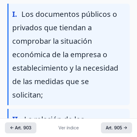
Fraccion I
I.
Los documentos públicos o
privados que tiendan a
comprobar la situación
económica de la empresa o
establecimiento y la necesidad
de las medidas que se
solicitan;
Fraccion II
II.
La relación de los
← Art. 903
Ver índice
Art. 905 →
trabajadores que prestan sus