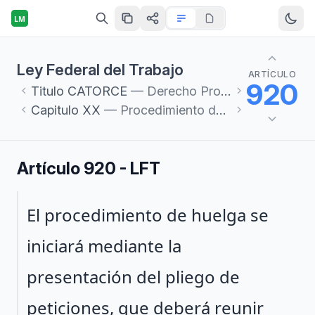
LM
Ley Federal del Trabajo
ARTÍCULO
920
Titulo
CATORCE
— Derecho Procesal del Trabajo
Capitulo
XX
— Procedimiento de Huelga
Artículo 920 - LFT
Párrafo 1
El procedimiento de huelga se
iniciará mediante la
presentación del pliego de
peticiones, que deberá reunir