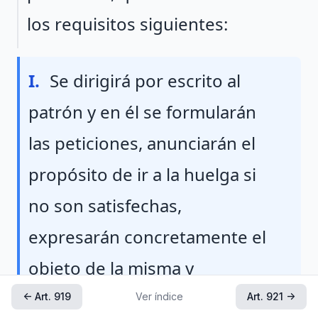
los requisitos siguientes:
Fraccion I
I.
Se dirigirá por escrito al
patrón y en él se formularán
las peticiones, anunciarán el
propósito de ir a la huelga si
no son satisfechas,
expresarán concretamente el
objeto de la misma y
señalarán el día y hora en que
← Art. 919
Ver índice
Art. 921 →