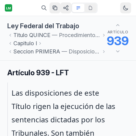
LM
Ley Federal del Trabajo
ARTÍCULO
Titulo
QUINCE
— Procedimientos de Ejecución
939
Capitulo
I
Seccion
PRIMERA
— Disposiciones Generales
Artículo 939 - LFT
Párrafo 1
Las disposiciones de este
Título rigen la ejecución de las
sentencias dictadas por los
Tribunales. Son también