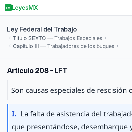
LeyesMX
LM
Ley Federal del Trabajo
Titulo
SEXTO
— Trabajos Especiales
Capitulo
III
— Trabajadores de los buques
Artículo 208 - LFT
Párrafo 1
Son causas especiales de rescisión d
Fraccion I
I.
La falta de asistencia del trabaja
que presentándose, desembarque y n