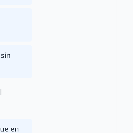
o
 sin
l
que en