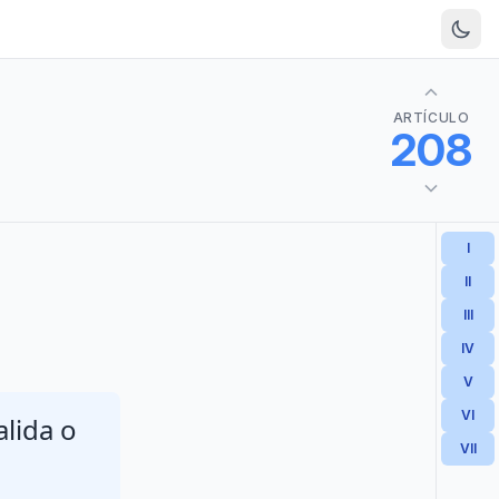
ARTÍCULO
208
I
II
III
IV
V
VI
alida o
VII