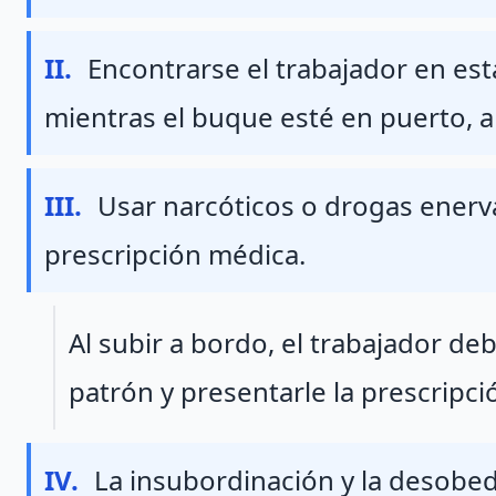
Fraccion II
II.
Encontrarse el trabajador en es
mientras el buque esté en puerto, al
Fraccion III
III.
Usar narcóticos o drogas enerv
prescripción médica.
Párrafo 5
Al subir a bordo, el trabajador d
patrón y presentarle la prescripci
Fraccion IV
IV.
La insubordinación y la desobed