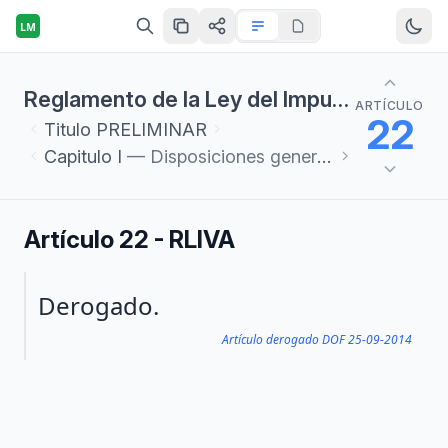
LM
Reglamento de la Ley del Impuesto al Valor Agregado
ARTÍCULO
22
Titulo
PRELIMINAR
Capitulo
I
— Disposiciones generales
Artículo 22 - RLIVA
Párrafo 1
Derogado.
Artículo derogado DOF 25-09-2014