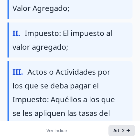
Valor Agregado;
Fraccion II
II.
Impuesto: El impuesto al
valor agregado;
Fraccion III
III.
Actos o Actividades por
los que se deba pagar el
Impuesto: Aquéllos a los que
se les apliquen las tasas del
16% y 0% a las que se refiere
Ver índice
Art. 2 →