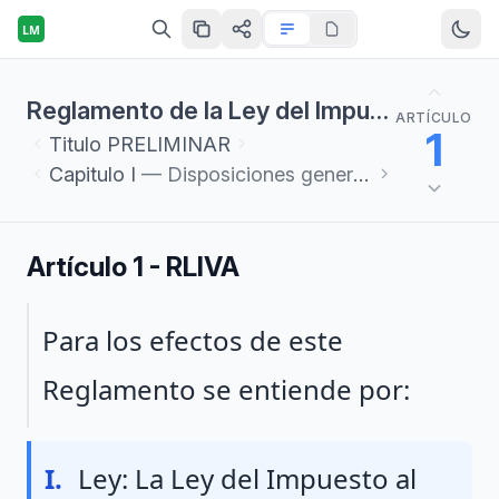
LM
Reglamento de la Ley del Impuesto al Valor Agregado
ARTÍCULO
1
Titulo
PRELIMINAR
Capitulo
I
— Disposiciones generales
Artículo 1 - RLIVA
Párrafo 1
Para los efectos de este
Reglamento se entiende por:
Fraccion I
I.
Ley: La Ley del Impuesto al