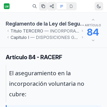
LM
Reglamento de la Ley del Seguro Social en materia de Afiliación, Clasificación de Empresas, Recaudación y Fiscalización
ARTÍCULO
84
Titulo
TERCERO
— INCORPORACIÓN VOLUNTARIA AL RÉGIMEN OBLIGATORIO
Capitulo
I
— DISPOSICIONES GENERALES
Artículo 84 - RACERF
Párrafo 1
El aseguramiento en la
incorporación voluntaria no
cubre: