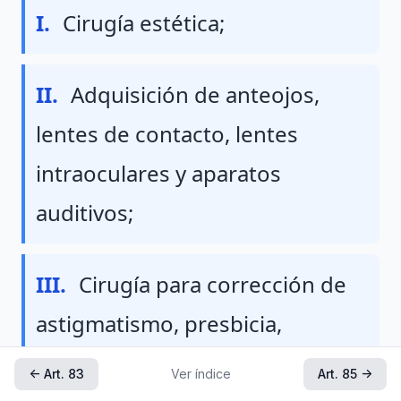
Fraccion I
I.
Cirugía estética;
Fraccion II
II.
Adquisición de anteojos,
lentes de contacto, lentes
intraoculares y aparatos
auditivos;
Fraccion III
III.
Cirugía para corrección de
astigmatismo, presbicia,
miopía e hipermetropía;
← Art. 83
Ver índice
Art. 85 →