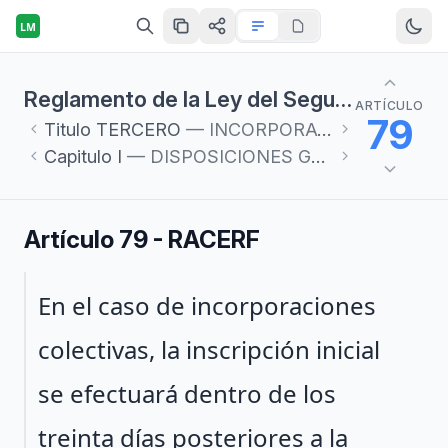
LM
Reglamento de la Ley del Seguro Social en materia de Afiliación, Clasificación de Empresas, Recaudación y Fiscalización
ARTÍCULO
79
Titulo
TERCERO
— INCORPORACIÓN VOLUNTARIA AL RÉGIMEN OBLIGATORIO
Capitulo
I
— DISPOSICIONES GENERALES
Artículo 79 - RACERF
Párrafo 1
En el caso de incorporaciones
colectivas, la inscripción inicial
se efectuará dentro de los
treinta días posteriores a la