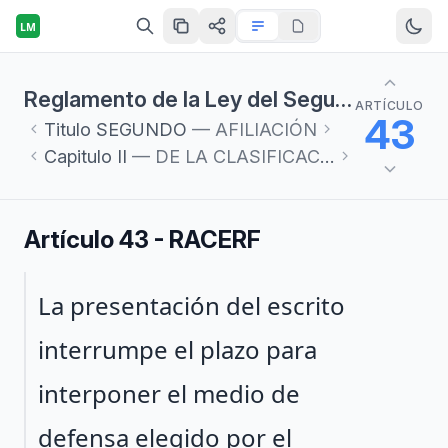
LM
Reglamento de la Ley del Seguro Social en materia de Afiliación, Clasificación de Empresas, Recaudación y Fiscalización
ARTÍCULO
43
Titulo
SEGUNDO
— AFILIACIÓN
Capitulo
II
— DE LA CLASIFICACIÓN DE LAS EMPRESAS Y DETERMINACIÓN DE LA PRIMA EN EL SEGURO DE RIESGOS DE TRABAJO
Artículo 43 - RACERF
Párrafo 1
La presentación del escrito
interrumpe el plazo para
interponer el medio de
defensa elegido por el