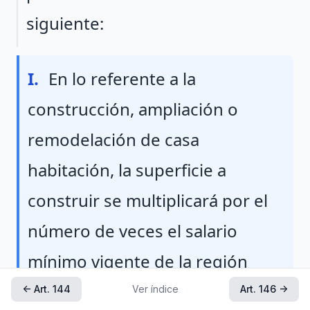
siguiente:
Fraccion I
I.
En lo referente a la
construcción, ampliación o
remodelación de casa
habitación, la superficie a
construir se multiplicará por el
número de veces el salario
mínimo vigente de la región
que corresponda, conforme a
← Art. 144
Ver índice
Art. 146 →