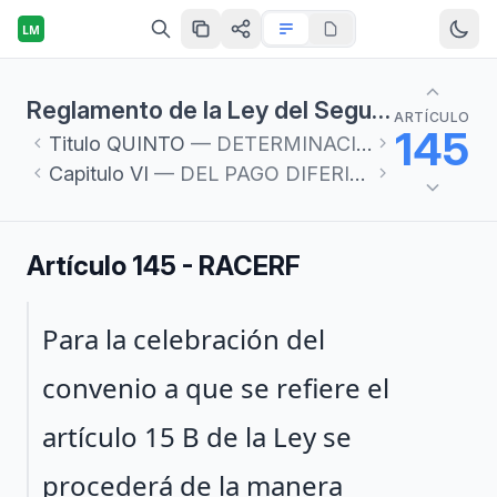
LM
Reglamento de la Ley del Seguro Social en materia de Afiliación, Clasificación de Empresas, Recaudación y Fiscalización
ARTÍCULO
145
Titulo
QUINTO
— DETERMINACIÓN Y PAGO DE CUOTAS
Capitulo
VI
— DEL PAGO DIFERIDO O EN PARCIALIDADES
Artículo 145 - RACERF
Párrafo 1
Para la celebración del
convenio a que se refiere el
artículo 15 B de la Ley se
procederá de la manera