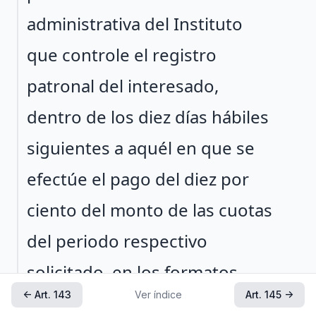
administrativa del Instituto
que controle el registro
patronal del interesado,
dentro de los diez días hábiles
siguientes a aquél en que se
efectúe el pago del diez por
ciento del monto de las cuotas
del periodo respectivo
solicitado, en los formatos
← Art. 143
Ver índice
Art. 145 →
autorizados por el Instituto,