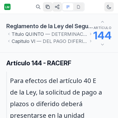
LM
Reglamento de la Ley del Seguro Social en materia de Afiliación, Clasificación de Empresas, Recaudación y Fiscalización
ARTÍCULO
144
Titulo
QUINTO
— DETERMINACIÓN Y PAGO DE CUOTAS
Capitulo
VI
— DEL PAGO DIFERIDO O EN PARCIALIDADES
Artículo 144 - RACERF
Párrafo 1
Para efectos del artículo 40 E
de la Ley, la solicitud de pago a
plazos o diferido deberá
presentarse en la unidad