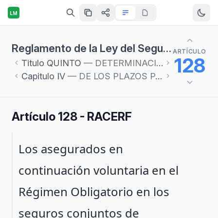
LM
Reglamento de la Ley del Seguro Social en materia de Afiliación, Clasificación de Empresas, Recaudación y Fiscalización
ARTÍCULO
128
Titulo
QUINTO
— DETERMINACIÓN Y PAGO DE CUOTAS
Capitulo
IV
— DE LOS PLAZOS PARA EL PAGO
Artículo 128 - RACERF
Párrafo 1
Los asegurados en
continuación voluntaria en el
Régimen Obligatorio en los
seguros conjuntos de