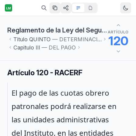
LM
Reglamento de la Ley del Seguro Social en materia de Afiliación, Clasificación de Empresas, Recaudación y Fiscalización
ARTÍCULO
120
Titulo
QUINTO
— DETERMINACIÓN Y PAGO DE CUOTAS
Capitulo
III
— DEL PAGO
Artículo 120 - RACERF
Párrafo 1
El pago de las cuotas obrero
patronales podrá realizarse en
las unidades administrativas
del Instituto, en las entidades