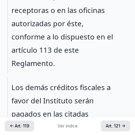
receptoras o en las oficinas
autorizadas por éste,
conforme a lo dispuesto en el
artículo 113 de este
Reglamento.
Párrafo 2
Los demás créditos fiscales a
favor del Instituto serán
pagados en las citadas
unidades administrativas.
← Art. 119
Ver índice
Art. 121 →