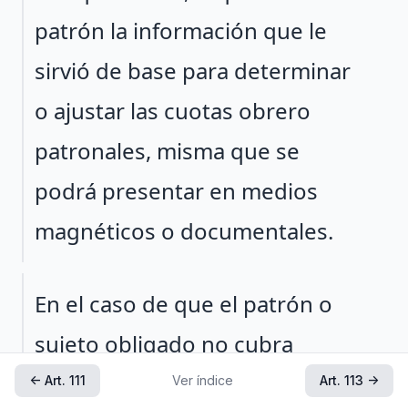
patrón la información que le
sirvió de base para determinar
o ajustar las cuotas obrero
patronales, misma que se
podrá presentar en medios
magnéticos o documentales.
Párrafo 2
En el caso de que el patrón o
sujeto obligado no cubra
oportunamente el importe de
← Art. 111
Ver índice
Art. 113 →