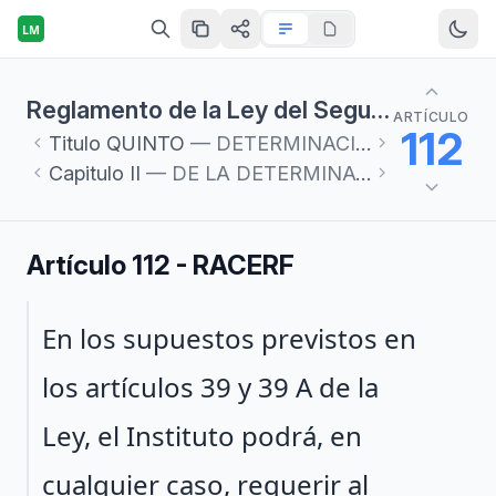
LM
Reglamento de la Ley del Seguro Social en materia de Afiliación, Clasificación de Empresas, Recaudación y Fiscalización
ARTÍCULO
112
Titulo
QUINTO
— DETERMINACIÓN Y PAGO DE CUOTAS
Capitulo
II
— DE LA DETERMINACIÓN DE CRÉDITOS
Artículo 112 - RACERF
Párrafo 1
En los supuestos previstos en
los artículos 39 y 39 A de la
Ley, el Instituto podrá, en
cualquier caso, requerir al