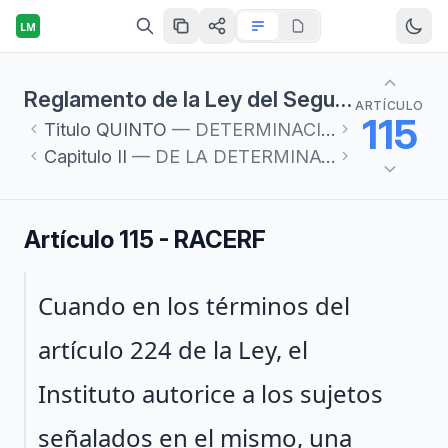
LM
Reglamento de la Ley del Seguro Social en materia de Afiliación, Clasificación de Empresas, Recaudación y Fiscalización
ARTÍCULO
115
Titulo
QUINTO
— DETERMINACIÓN Y PAGO DE CUOTAS
Capitulo
II
— DE LA DETERMINACIÓN DE CRÉDITOS
Artículo 115 - RACERF
Párrafo 1
Cuando en los términos del
artículo 224 de la Ley, el
Instituto autorice a los sujetos
señalados en el mismo, una