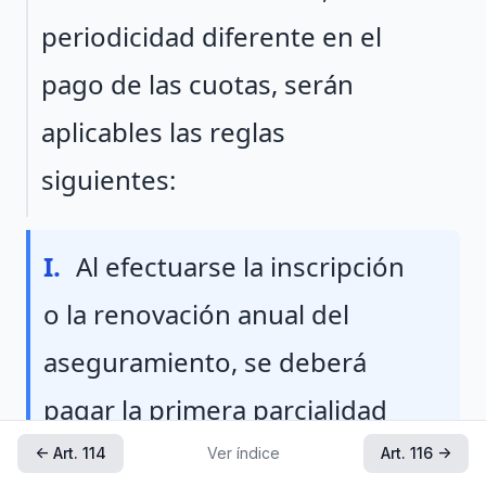
periodicidad diferente en el
pago de las cuotas, serán
aplicables las reglas
siguientes:
Fraccion I
I.
Al efectuarse la inscripción
o la renovación anual del
aseguramiento, se deberá
pagar la primera parcialidad
de las cuotas, y
← Art. 114
Ver índice
Art. 116 →