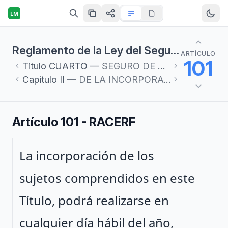
LM
Reglamento de la Ley del Seguro Social en materia de Afiliación, Clasificación de Empresas, Recaudación y Fiscalización
ARTÍCULO
101
Titulo
CUARTO
— SEGURO DE SALUD PARA LA FAMILIA
Capitulo
II
— DE LA INCORPORACIÓN E INICIO DE SERVICIOS
Artículo 101 - RACERF
Párrafo 1
La incorporación de los
sujetos comprendidos en este
Título, podrá realizarse en
cualquier día hábil del año,