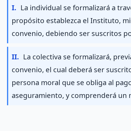
Fraccion I
I.
La individual se formalizará a tr
propósito establezca el Instituto, m
convenio, debiendo ser suscritos po
Fraccion II
II.
La colectiva se formalizará, prev
convenio, el cual deberá ser suscrito
persona moral que se obliga al pago
aseguramiento, y comprenderá un 