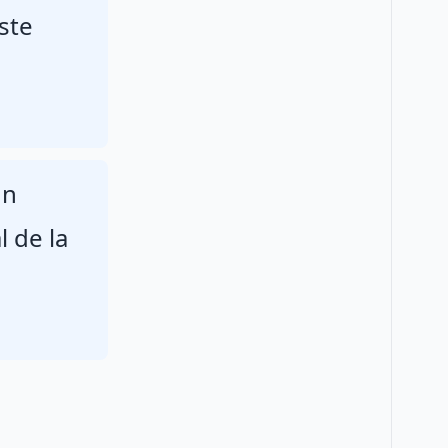
ste
un
l de la