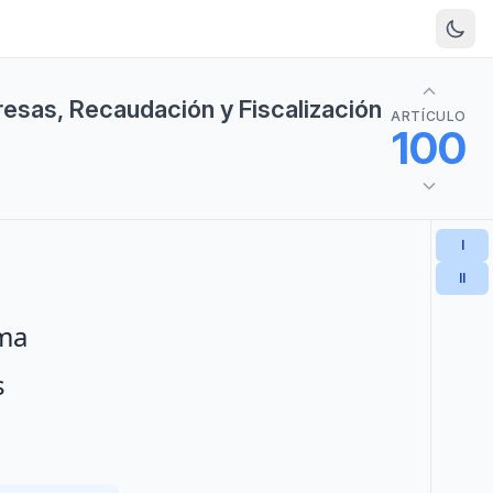
resas, Recaudación y Fiscalización
ARTÍCULO
100
I
II
rma
s