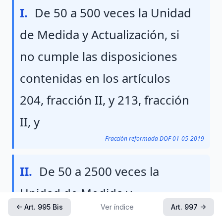
Fraccion I
I.
De 50 a 500 veces la Unidad
de Medida y Actualización, si
no cumple las disposiciones
contenidas en los artículos
204, fracción II, y 213, fracción
II, y
Fracción reformada DOF 01-05-2019
Fraccion II
II.
De 50 a 2500 veces la
Unidad de Medida y
← Art. 995 Bis
Ver índice
Art. 997 →
Actualización, al que no