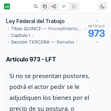
LM
Ley Federal del Trabajo
ARTÍCULO
Titulo
QUINCE
— Procedimientos de Ejecución
973
Capitulo
I
Seccion
TERCERA
— Remates
Artículo 973 - LFT
Párrafo 1
Si no se presentan postores,
podrá el actor pedir se le
adjudiquen los bienes por el
precio de su postura, o