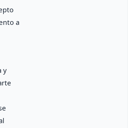
cepto
iento a
a y
arte
se
al