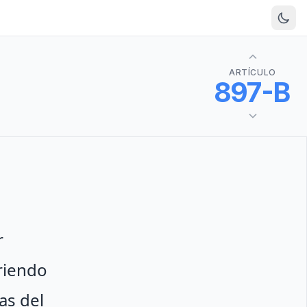
ARTÍCULO
897-B
r
briendo
as del