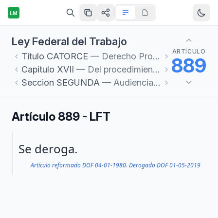
LM
Ley Federal del Trabajo
ARTÍCULO
Titulo
CATORCE
— Derecho Procesal del Trabajo
889
Capitulo
XVII
— Del procedimiento ordinario
Seccion
SEGUNDA
— Audiencia de Juicio
Artículo 889 - LFT
Párrafo 1
Se deroga.
Artículo reformado DOF 04-01-1980. Derogado DOF 01-05-2019