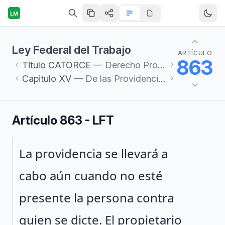
LM
Ley Federal del Trabajo
ARTÍCULO
863
Titulo
CATORCE
— Derecho Procesal del Trabajo
Capitulo
XV
— De las Providencias Cautelares
Artículo 863 - LFT
Párrafo 1
La providencia se llevará a
cabo aún cuando no esté
presente la persona contra
quien se dicte. El propietario