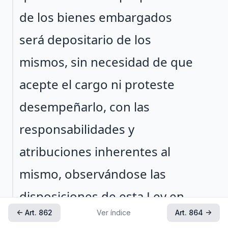
de los bienes embargados
será depositario de los
mismos, sin necesidad de que
acepte el cargo ni proteste
desempeñarlo, con las
responsabilidades y
atribuciones inherentes al
mismo, observándose las
disposiciones de esta Ley en
← Art. 862
Ver índice
Art. 864 →
lo que sean aplicables. En caso