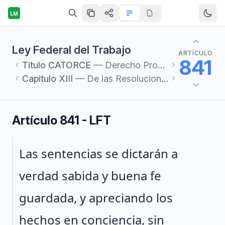
LM
Ley Federal del Trabajo
ARTÍCULO
841
Titulo
CATORCE
— Derecho Procesal del Trabajo
Capitulo
XIII
— De las Resoluciones Laborales
Artículo 841 - LFT
Párrafo 1
Las sentencias se dictarán a
verdad sabida y buena fe
guardada, y apreciando los
hechos en conciencia, sin