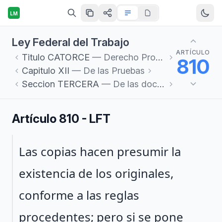
LM
Ley Federal del Trabajo
ARTÍCULO
Titulo
CATORCE
— Derecho Procesal del Trabajo
810
Capitulo
XII
— De las Pruebas
Seccion
TERCERA
— De las documentales
Artículo 810 - LFT
Párrafo 1
Las copias hacen presumir la
existencia de los originales,
conforme a las reglas
procedentes; pero si se pone