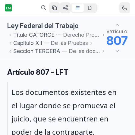
LM
Ley Federal del Trabajo
ARTÍCULO
Titulo
CATORCE
— Derecho Procesal del Trabajo
807
Capitulo
XII
— De las Pruebas
Seccion
TERCERA
— De las documentales
Artículo 807 - LFT
Párrafo 1
Los documentos existentes en
el lugar donde se promueva el
juicio, que se encuentren en
poder de la contraparte,