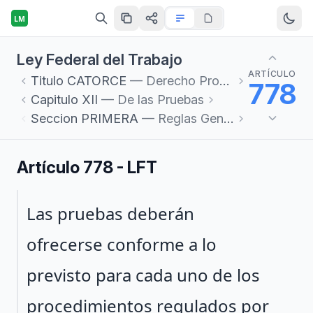
LM
Ley Federal del Trabajo
ARTÍCULO
Titulo
CATORCE
— Derecho Procesal del Trabajo
778
Capitulo
XII
— De las Pruebas
Seccion
PRIMERA
— Reglas Generales
Artículo 778 - LFT
Párrafo 1
Las pruebas deberán
ofrecerse conforme a lo
previsto para cada uno de los
procedimientos regulados por