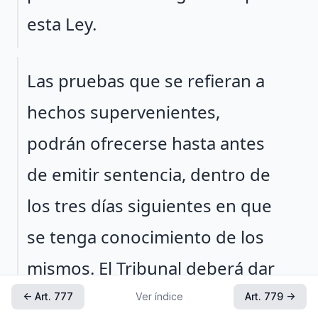
esta Ley.
Párrafo 2
Las pruebas que se refieran a
hechos supervenientes,
podrán ofrecerse hasta antes
de emitir sentencia, dentro de
los tres días siguientes en que
se tenga conocimiento de los
mismos. El Tribunal deberá dar
vista con dichas pruebas a las
← Art. 777
Ver índice
Art. 779 →