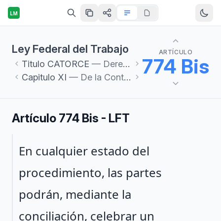
LM
Ley Federal del Trabajo
ARTÍCULO
774 Bis
Titulo
CATORCE
— Derecho Procesal del Trabajo
Capitulo
XI
— De la Continuación del Proceso y de la Caducidad
Artículo 774 Bis - LFT
Párrafo 1
En cualquier estado del
procedimiento, las partes
podrán, mediante la
conciliación, celebrar un