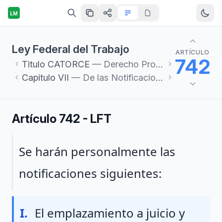
LM
Ley Federal del Trabajo
ARTÍCULO
742
Titulo
CATORCE
— Derecho Procesal del Trabajo
Capitulo
VII
— De las Notificaciones
Artículo 742 - LFT
Párrafo 1
Se harán personalmente las
notificaciones siguientes:
Fraccion I
I.
El emplazamiento a juicio y