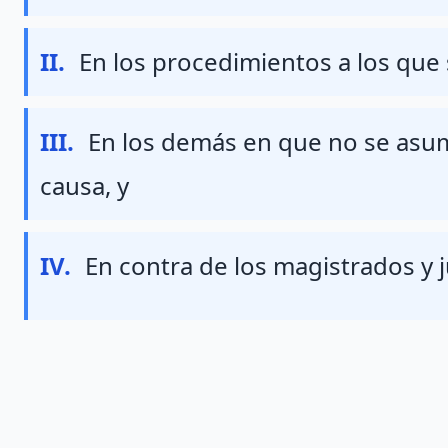
Fraccion II
II.
En los procedimientos a los que s
Fraccion III
III.
En los demás en que no se asum
causa, y
Fraccion IV
IV.
En contra de los magistrados y