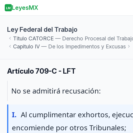
LeyesMX
LM
Ley Federal del Trabajo
Titulo
CATORCE
— Derecho Procesal del Trabaj
Capitulo
IV
— De los Impedimentos y Excusas
Artículo 709-C - LFT
Párrafo 1
No se admitirá recusación:
Fraccion I
I.
Al cumplimentar exhortos, ejecuc
encomiende por otros Tribunales;