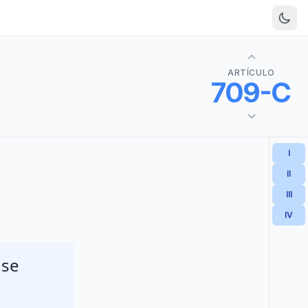
ARTÍCULO
709-C
I
II
III
IV
 se