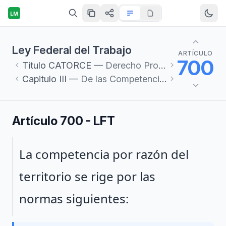
LM
Ley Federal del Trabajo
ARTÍCULO
700
Titulo
CATORCE
— Derecho Procesal del Trabajo
Capitulo
III
— De las Competencias
Artículo 700 - LFT
Párrafo 1
La competencia por razón del
territorio se rige por las
normas siguientes: