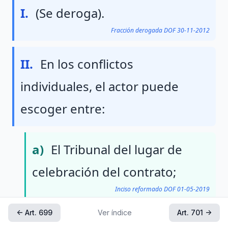
Fraccion I
I.
(Se deroga).
Fracción derogada DOF 30-11-2012
Fraccion II
II.
En los conflictos
individuales, el actor puede
escoger entre:
Inciso a
a)
El Tribunal del lugar de
celebración del contrato;
Inciso reformado DOF 01-05-2019
← Art. 699
Ver índice
Art. 701 →
Inciso b
b)
El Tribunal del domicilio