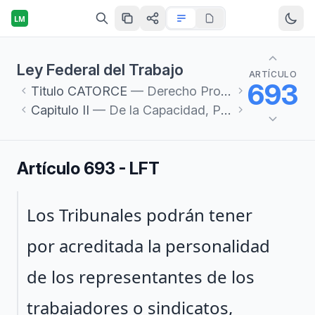
LM
Ley Federal del Trabajo
ARTÍCULO
693
Titulo
CATORCE
— Derecho Procesal del Trabajo
Capitulo
II
— De la Capacidad, Personalidad y Legitimación
Artículo 693 - LFT
Párrafo 1
Los Tribunales podrán tener
por acreditada la personalidad
de los representantes de los
trabajadores o sindicatos,