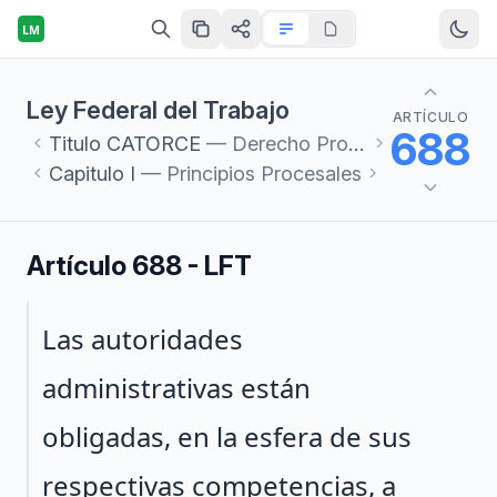
LM
Ley Federal del Trabajo
ARTÍCULO
688
Titulo
CATORCE
— Derecho Procesal del Trabajo
Capitulo
I
— Principios Procesales
Artículo 688 - LFT
Párrafo 1
Las autoridades
administrativas están
obligadas, en la esfera de sus
respectivas competencias, a