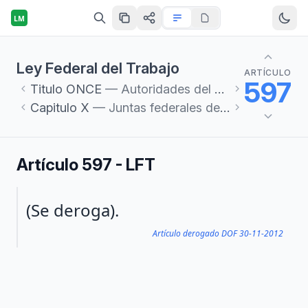
LM
Ley Federal del Trabajo
ARTÍCULO
597
Titulo
ONCE
— Autoridades del Trabajo y Servicios Sociales
Capitulo
X
— Juntas federales de conciliación
Artículo 597 - LFT
Párrafo 1
(Se deroga).
Artículo derogado DOF 30-11-2012