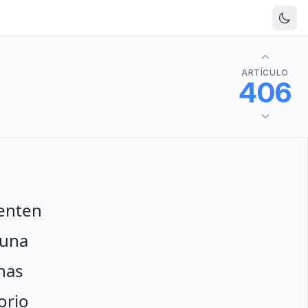
ARTÍCULO
406
senten
 una
nas
orio