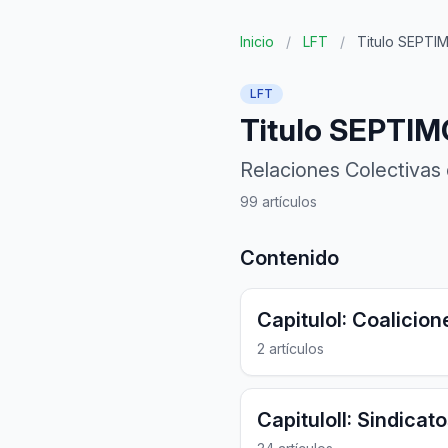
Inicio
/
LFT
/
Titulo SEPTI
LFT
Titulo SEPTIM
Relaciones Colectivas
99 artículos
Contenido
CapituloI: Coalicion
2 artículos
CapituloII: Sindica