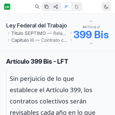
LM
Ley Federal del Trabajo
ARTÍCULO
399 Bis
Titulo
SEPTIMO
— Relaciones Colectivas de Trabajo
Capitulo
III
— Contrato colectivo de trabajo
Artículo 399 Bis - LFT
Párrafo 1
Sin perjuicio de lo que
establece el Artículo 399, los
contratos colectivos serán
revisables cada año en lo que