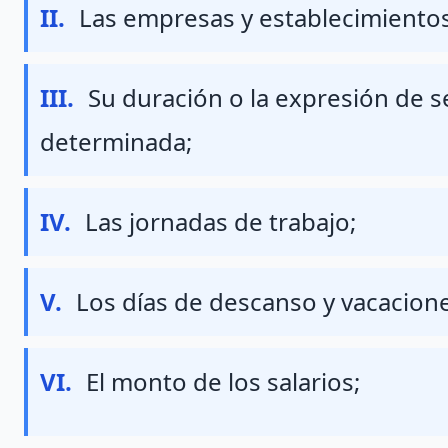
Fraccion II
II.
Las empresas y establecimiento
Fraccion III
III.
Su duración o la expresión de 
determinada;
Fraccion IV
IV.
Las jornadas de trabajo;
Fraccion V
V.
Los días de descanso y vacacione
Fraccion VI
VI.
El monto de los salarios;