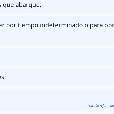
s que abarque;
ser por tiempo indeterminado o para ob
s;
Fracción reformad