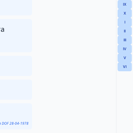
IX
X
I
ra
II
III
IV
V
VI
a DOF 28-04-1978