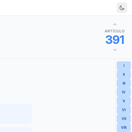
ARTÍCULO
391
I
II
III
IV
V
VI
VII
VIII