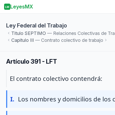
LeyesMX
LM
Ley Federal del Trabajo
Titulo
SEPTIMO
— Relaciones Colectivas de Tra
Capitulo
III
— Contrato colectivo de trabajo
Artículo 391 - LFT
Párrafo 1
El contrato colectivo contendrá:
Fraccion I
I.
Los nombres y domicilios de los 