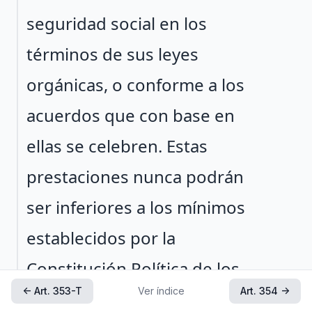
seguridad social en los
términos de sus leyes
orgánicas, o conforme a los
acuerdos que con base en
ellas se celebren. Estas
prestaciones nunca podrán
ser inferiores a los mínimos
establecidos por la
Constitución Política de los
← Art. 353-T
Ver índice
Art. 354 →
Estados Unidos Mexicanos y