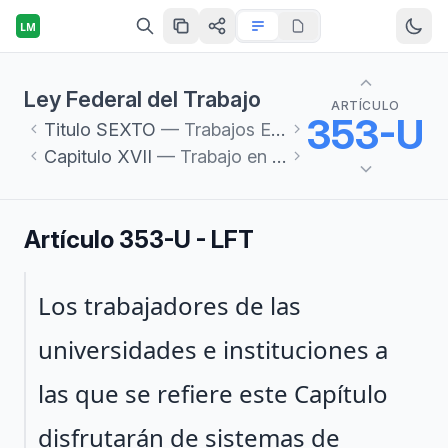
LM
Ley Federal del Trabajo
ARTÍCULO
353-U
Titulo
SEXTO
— Trabajos Especiales
Capitulo
XVII
— Trabajo en las Universidades e Instituciones de Educación Superior Autónomas por Ley
Artículo 353-U - LFT
Párrafo 1
Los trabajadores de las
universidades e instituciones a
las que se refiere este Capítulo
disfrutarán de sistemas de