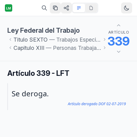
LM
Ley Federal del Trabajo
ARTÍCULO
339
Titulo
SEXTO
— Trabajos Especiales
Capitulo
XIII
— Personas Trabajadoras del Hogar
Artículo 339 - LFT
Párrafo 1
Se deroga.
Artículo derogado DOF 02-07-2019