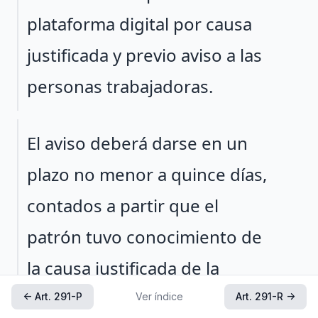
plataforma digital por causa
justificada y previo aviso a las
personas trabajadoras.
Párrafo 2
El aviso deberá darse en un
plazo no menor a quince días,
contados a partir que el
patrón tuvo conocimiento de
la causa justificada de la
deshabilitación o cierre de la
← Art. 291-P
Ver índice
Art. 291-R →