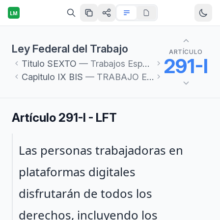
LM
Ley Federal del Trabajo
ARTÍCULO
291-I
Titulo
SEXTO
— Trabajos Especiales
Capitulo
IX BIS
— TRABAJO EN PLATAFORMAS DIGITALES
Artículo 291-I - LFT
Párrafo 1
Las personas trabajadoras en
plataformas digitales
disfrutarán de todos los
derechos, incluyendo los