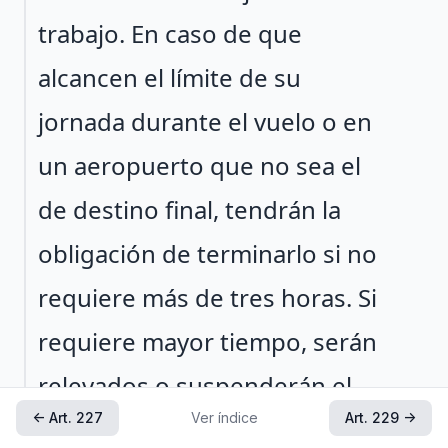
trabajo. En caso de que
alcancen el límite de su
jornada durante el vuelo o en
un aeropuerto que no sea el
de destino final, tendrán la
obligación de terminarlo si no
requiere más de tres horas. Si
requiere mayor tiempo, serán
relevados o suspenderán el
← Art. 227
Ver índice
Art. 229 →
vuelo en el aeropuerto más