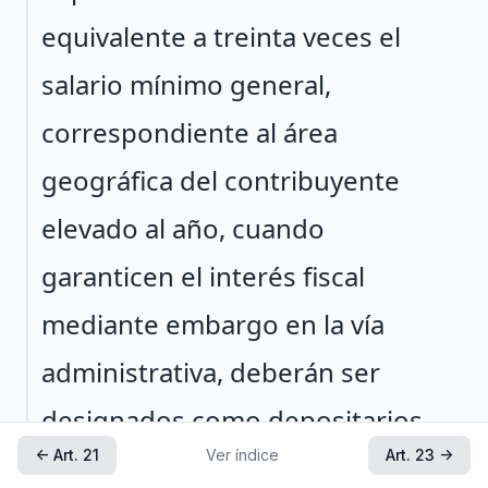
equivalente a treinta veces el
salario mínimo general,
correspondiente al área
geográfica del contribuyente
elevado al año, cuando
garanticen el interés fiscal
mediante embargo en la vía
administrativa, deberán ser
designados como depositarios
← Art. 21
Ver índice
Art. 23 →
de los bienes y el embargo no