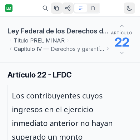
LM
Ley Federal de los Derechos del Contribuyente
ARTÍCULO
22
Titulo
PRELIMINAR
Capitulo
IV
— Derechos y garantías en el procedimiento sancionador
Artículo 22 - LFDC
Párrafo 1
Los contribuyentes cuyos
ingresos en el ejercicio
inmediato anterior no hayan
superado un monto