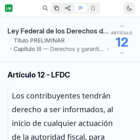
LM
Ley Federal de los Derechos del Contribuyente
ARTÍCULO
12
Titulo
PRELIMINAR
Capitulo
III
— Derechos y garantías en los procedimientos de comprobación
Artículo 12 - LFDC
Párrafo 1
Los contribuyentes tendrán
derecho a ser informados, al
inicio de cualquier actuación
de la autoridad fiscal, para