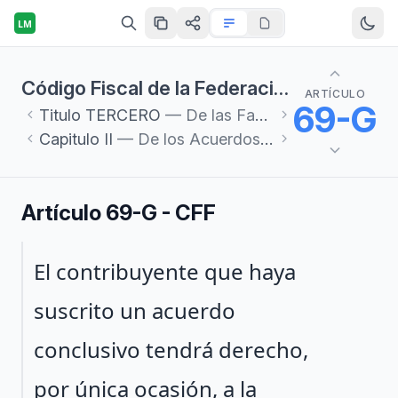
LM
Código Fiscal de la Federación
ARTÍCULO
69-G
Titulo
TERCERO
— De las Facultades de las Autoridades Fiscales
Capitulo
II
— De los Acuerdos Conclusivos
Artículo 69-G - CFF
Párrafo 1
El contribuyente que haya
suscrito un acuerdo
conclusivo tendrá derecho,
por única ocasión, a la